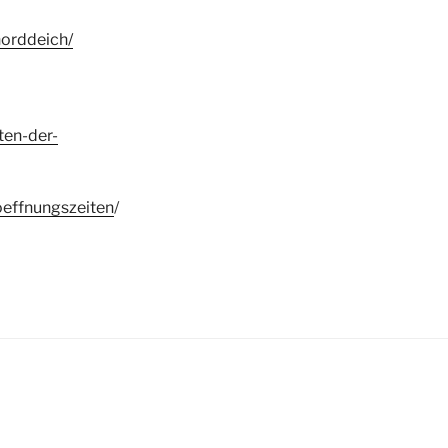
norddeich/
ten-der-
oeffnungszeiten
/