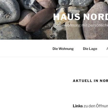
Zum
Inhalt
HAUS NOR
springen
Ferienwohnung mit persönlic
Die Wohnung
Die Lage
A
AKTUELL IN NO
Links
zu den Öffnun