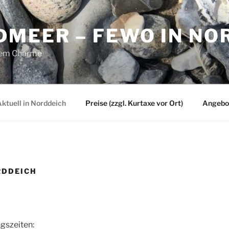
DMEER – FEWO IN NO
hem Charme
ktuell in Norddeich
Preise (zzgl. Kurtaxe vor Ort)
Angebo
RDDEICH
gszeiten: